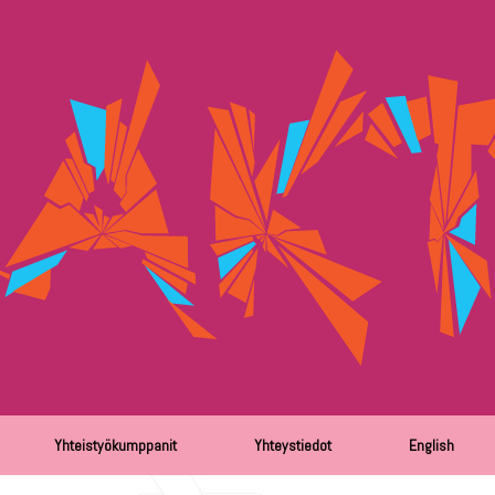
Yhteistyökumppanit
Yhteystiedot
English